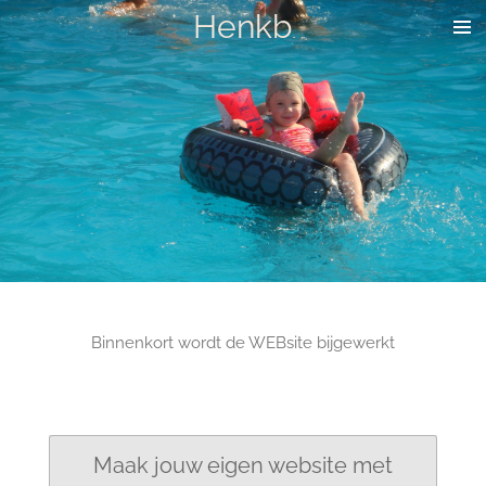
Henkb
Ga
direct
naar
de
hoofdinhoud
Binnenkort wordt de WEBsite bijgewerkt
Maak jouw eigen website met