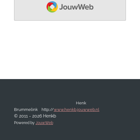
JouwWeb
Henk
Brummelink http://
www.henkb.jouwweb.nl
© 2011 - 2026 Henkb
Powered by
JouwWeb